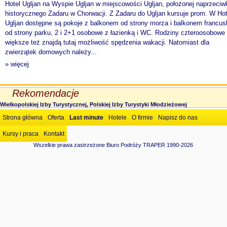
Hotel Ugljan na Wyspie Ugljan w miejscowości Ugljan, położonej naprzeciw
historycznego Zadaru w Chorwacji. Z Zadaru do Ugljan kursuje prom. W Hot
Ugljan dostępne są pokoje z balkonem od strony morza i balkonem francu
od strony parku, 2 i 2+1 osobowe z łazienką i WC. Rodziny czteroosobowe 
większe też znajdą tutaj możliwość spędzenia wakacji. Natomiast dla
zwierzątek domowych należy...
» więcej
Rekomendacje
Wielkopolskiej Izby Turystycznej, Polskiej Izby Turystyki Młodzieżowej
Strona główna
Oferta
Last minute
Hotele
O firmie
Napisz do nas
Kursy i praca
Kontakt
Wszelkie prawa zastrzeżone Biuro Podróży TRAPER 1990-2026