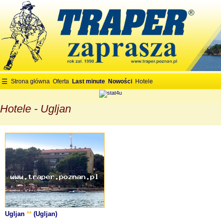
☰
Strona główna
Oferta
Last minute
Nowości
Hotele
wczasy i
wycieczki,rehabilitacyjne,sanatoria,
turystyczne dla turystów
Hotele - Ugljan
indywidualnych i grupowe,dla
emerytów i rencistów,wlkp,Traper
Ugljan
**
(Ugljan)